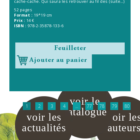
cache-cache. Qui saura les retrouver au fil des
(suite…)
52 pages
Format :
19*19 cm
Prix :
14 €
ISBN :
978-2-35878-133-6
Feuilleter
Ajouter au panier
voir le
1
2
3
4
...
77
78
79
80
catalogue
voir les
voir le
actualités
auteur