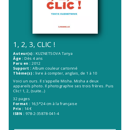
1, 2, 3, CLIC !
Auteur(s) :
KUZNETSOVA Tanya
Âge :
Dès 4 ans
Paru en :
2012
Support :
Album couleur cartonné
Thème(s) :
livre à compter, anglais, de 1 à 10
Voici un ours. Il s’appelle Misha. Misha a deux
appareils photo. Il photographie ses trois frères. Puis
Clic ! 1, 2,
(suite…)
32 pages
Format :
16,5*24 cm à la française
Prix :
14 €
ISBN :
978-2-35878-041-4