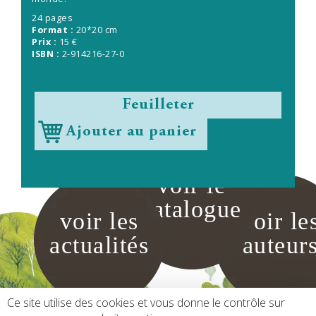
24 pages
Format :
20*20 cm
Prix :
15 €
ISBN :
2-914216-27-0
Feuilleter
Ajouter au panier
voir le
catalogue
voir les
voir le
actualités
auteur
Ce site utilise des cookies et vous donne le contrôle sur