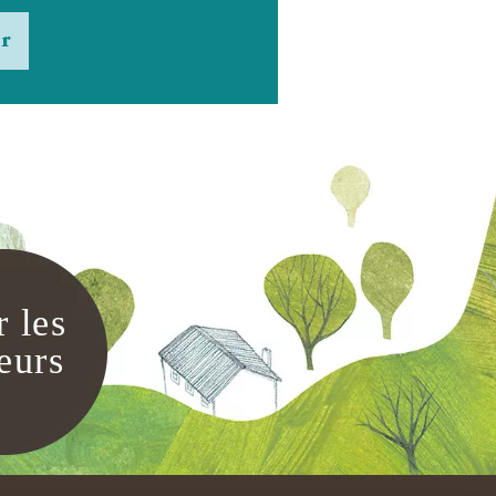
er
r les
eurs