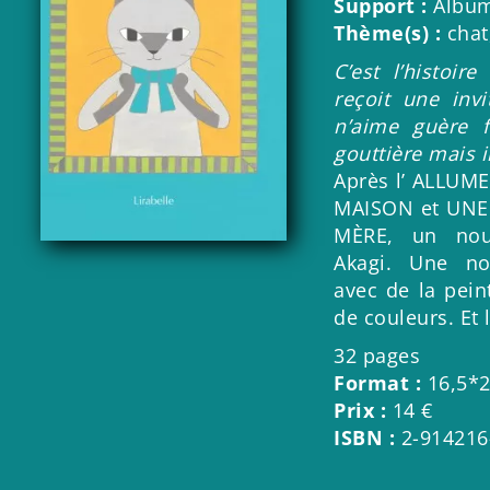
Support :
Album
Thème(s) :
chat
C’est l’histoir
reçoit une invi
n’aime guère f
gouttière mais i
Après l’ ALLUM
MAISON et UN
MÈRE, un nou
Akagi. Une no
avec de la pei
de couleurs. Et 
32 pages
Format :
16,5*2
Prix :
14 €
ISBN :
2-914216