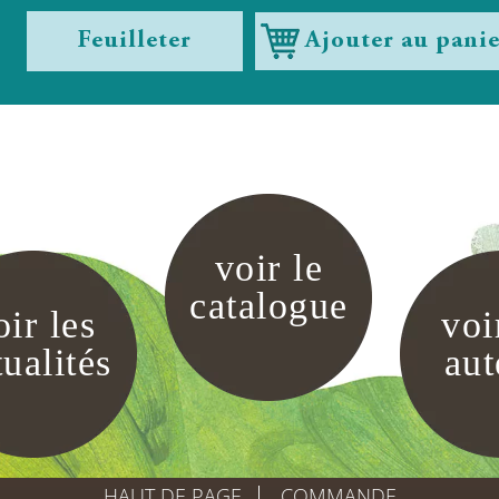
Feuilleter
Ajouter au pani
voir le
catalogue
oir les
voi
tualités
aut
HAUT DE PAGE
COMMANDE