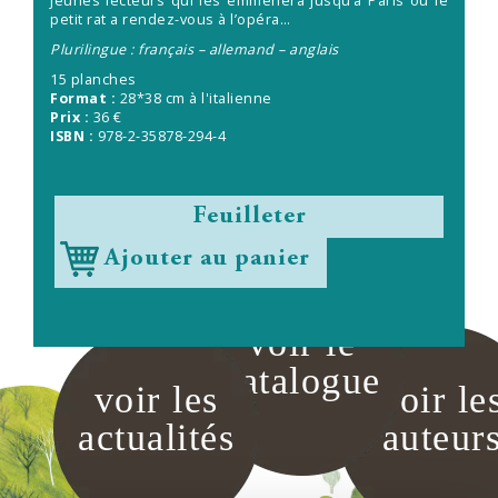
jeunes lecteurs qui les emmènera jusqu’à Paris où le
petit rat a rendez-vous à l’opéra…
Plurilingue : français – allemand – anglais
15 planches
Format :
28*38 cm à l'italienne
Prix :
36 €
ISBN :
978-2-35878-294-4
Feuilleter
Ajouter au panier
voir le
catalogue
voir les
voir le
actualités
auteur