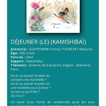
DÉJEUNER (LE) (KAMISHIBAÏ)
Auteur(s) :
QUATROMME France
,
POURCHET Marjorie
Âge :
Dès 4 ans
Paru en :
2024
Support :
Kamishibaï
Thème(s) :
moyens de transport, anglais - allemand,
Paris
As-tu vu passer le petit rat
portant une manivelle ?
As-tu vu passer le petit rat
une noisette sous le bras ?
Qu’est-ce qu’il fait ?
Où il va ?
Un texte sous forme de randonnée pour les tout-