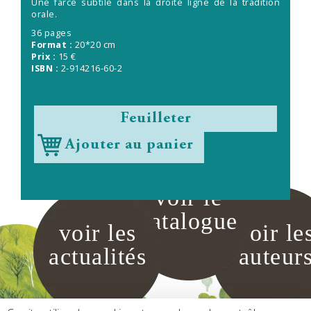
Une farce subtile dans la droite ligne de la tradition
orale.
36 pages
Format :
20*20 cm
Prix :
15 €
ISBN :
2-914216-60-2
Feuilleter
Ajouter au panier
voir le
catalogue
voir les
voir le
actualités
auteur