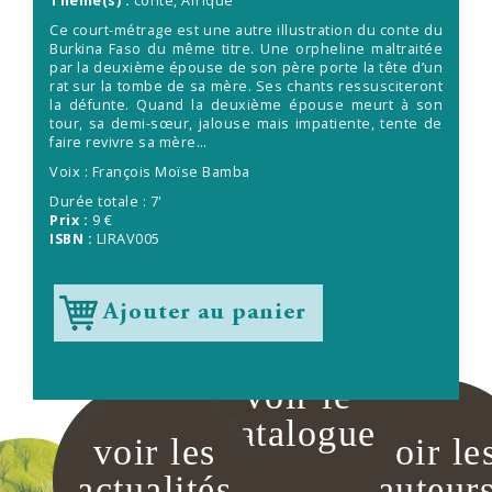
Thème(s) :
conte, Afrique
Ce court-métrage est une autre illustration du conte du
Burkina Faso du même titre. Une orpheline maltraitée
par la deuxième épouse de son père porte la tête d’un
rat sur la tombe de sa mère. Ses chants ressusciteront
la défunte. Quand la deuxième épouse meurt à son
tour, sa demi-sœur, jalouse mais impatiente, tente de
faire revivre sa mère…
Voix : François Moïse Bamba
Durée totale : 7'
Prix :
9 €
ISBN :
LIRAV005
Ajouter au panier
voir le
catalogue
voir les
voir le
actualités
auteur