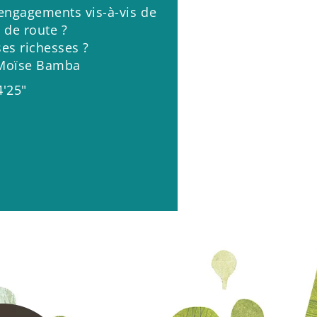
 engagements vis-à-vis de
de route ?
ses richesses ?
 Moïse Bamba
4'25"