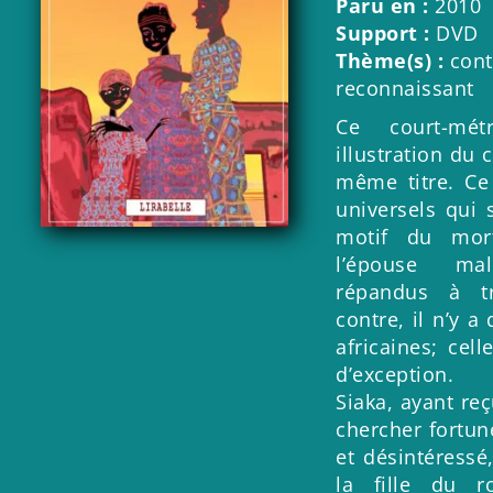
Paru en :
2010
Support :
DVD
Thème(s) :
cont
reconnaissant
Ce court-mé
illustration du
même titre. Ce
universels qui 
motif du mor
l’épouse mal
répandus à t
contre, il n’y a
africaines; cel
d’exception.
Siaka, ayant reç
chercher fortun
et désintéressé
la fille du r