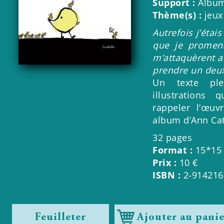
Support :
Album
Thème(s) :
jeux
Autrefois j’étai
que je promena
m’attaquèrent a
prendre un deux
Un texte pl
illustrations
rappeler l’œuv
album d’Ann Cat
32 pages
Format :
15*15
Prix :
10 €
ISBN :
2-914216
Feuilleter
Ajouter au pani