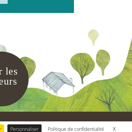
r les
eurs
X
Masque
r
Personnaliser
Politique de confidentialité