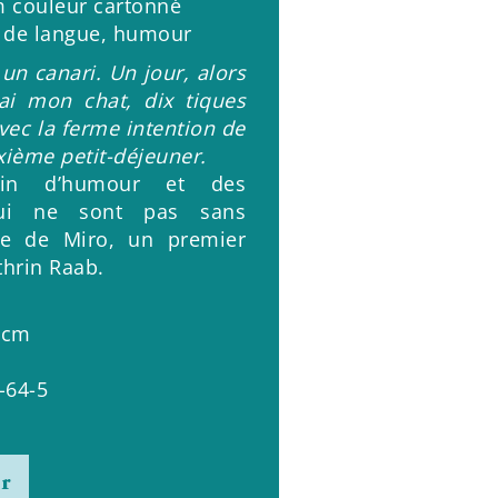
 couleur cartonné
 de langue, humour
s un canari. Un jour, alors
i mon chat, dix tiques
vec la ferme intention de
ième petit-déjeuner.
ein d’humour et des
 qui ne sont pas sans
re de Miro, un premier
hrin Raab.
 cm
-64-5
er