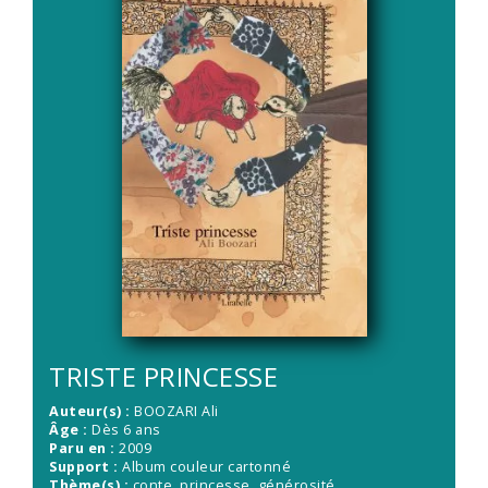
TRISTE PRINCESSE
Auteur(s) :
BOOZARI Ali
Âge :
Dès 6 ans
Paru en :
2009
Support :
Album couleur cartonné
Thème(s) :
conte, princesse, générosité