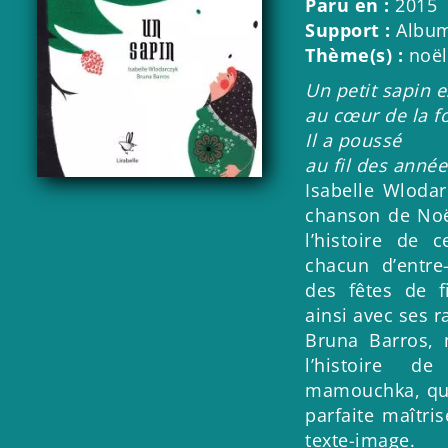
Paru en :
2015
Support :
Album
Thème(s) :
noël
Un petit sapin e
au cœur de la fo
Il a poussé
au fil des anné
Isabelle Wlodar
chanson de Noë
l’histoire de 
chacun d’entre
des fêtes de f
ainsi avec ses r
Bruna Barros, 
l’histoire de
mamouchka, qui
parfaite maîtri
texte-image.