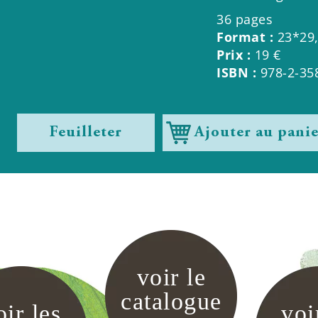
36 pages
Format :
23*29,
Prix :
19 €
ISBN :
978-2-35
Feuilleter
Ajouter au pani
voir le
catalogue
oir les
voi