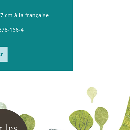
7 cm à la française
878-166-4
er
r les