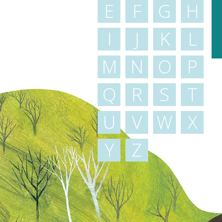
E
F
G
H
I
J
K
L
M
N
O
P
Q
R
S
T
U
V
W
X
Y
Z