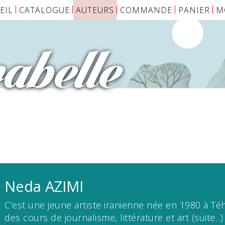
EIL
CATALOGUE
AUTEURS
COMMANDE
PANIER
M
abelle
Neda
AZIMI
C'est une jeune artiste iranienne née en 1980 à Téhé
des cours de journalisme, littérature et art
(suite...)