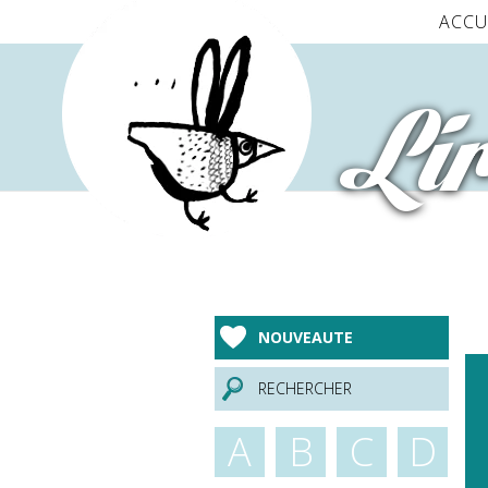
Panneau de gestion des cookies
ACCU
Lir
NOUVEAUTE
RECHERCHER
A
B
C
D