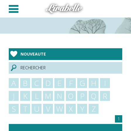
Panneau de gestion des cookies
Lirabelle
NOUVEAUTE
RECHERCHER
A
B
C
D
E
F
G
H
I
J
K
L
M
N
O
P
Q
R
S
T
U
V
W
X
Y
Z
1