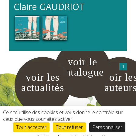
Claire
GAUDRIOT
voir le
1
catalogue
voir les
voir le
actualités
auteur
Ce site utilise des cookies et vous donne le contrôle sur
ceux que vous souhaitez activer
HAUT DE PAGE
COMMANDE
Tout accepter
Tout refuser
Personnaliser
Copyright Lirabelle 2026
Mentions légales
Liens
Conditions de vente