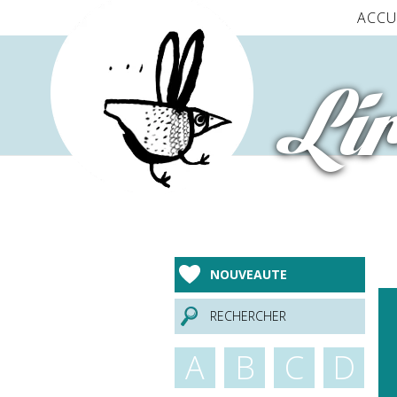
Panneau de gestion des cookies
ACCU
Lir
NOUVEAUTE
RECHERCHER
A
B
C
D