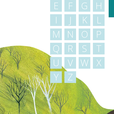
E
F
G
H
I
J
K
L
M
N
O
P
Q
R
S
T
U
V
W
X
Y
Z