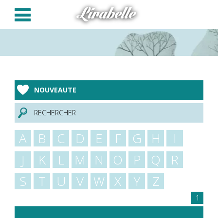
Panneau de gestion des cookies
Lirabelle
NOUVEAUTE
RECHERCHER
A
B
C
D
E
F
G
H
I
J
K
L
M
N
O
P
Q
R
S
T
U
V
W
X
Y
Z
1