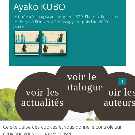
Ayako
KUBO
est née à Yamagata au Japon en 1979. Elle étudie l'art et
le design à l'Université d'Asagaya depuis l'an 2000.
(suite...)
voir le
1
catalogue
voir les
voir le
actualités
auteur
Ce site utilise des cookies et vous donne le contrôle sur
ceux que vous souhaitez activer