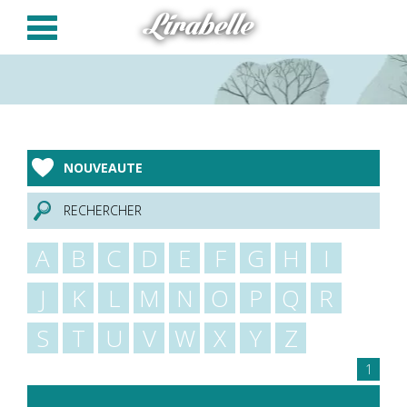
Panneau de gestion des cookies
Lirabelle
NOUVEAUTE
RECHERCHER
A
B
C
D
E
F
G
H
I
J
K
L
M
N
O
P
Q
R
S
T
U
V
W
X
Y
Z
1