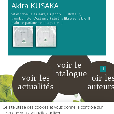
Akira
KUSAKA
vit et travaille à Osaka, au Japon. Illustrateur,
tromboniste, c'est un artiste à la fibre sensible. Il
maîtrise parfaitement la
(suite...)
voir le
1
catalogue
voir les
voir le
actualités
auteur
Ce site utilise des cookies et vous donne le contrôle sur
ceux que vous souhaitez activer