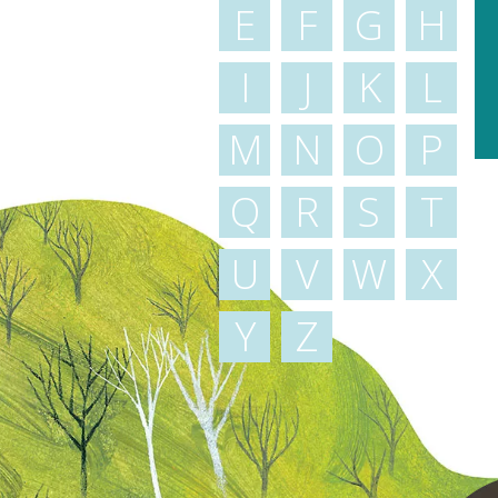
E
F
G
H
I
J
K
L
M
N
O
P
Q
R
S
T
U
V
W
X
Y
Z