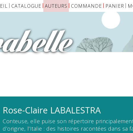
EIL
CATALOGUE
AUTEURS
COMMANDE
PANIER
M
abelle
Rose-Claire
LABALESTRA
Conteuse, elle puise son répertoire principalemen
d’origine, l’Italie : des histoires racontées dans sa f