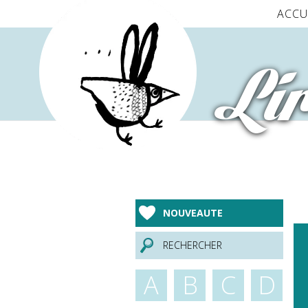
Panneau de gestion des cookies
ACCU
Lir
NOUVEAUTE
RECHERCHER
A
B
C
D