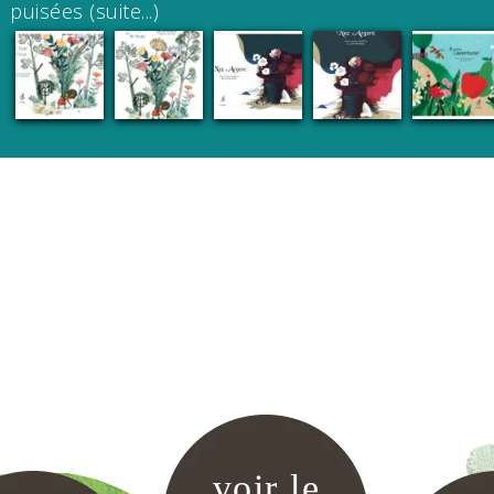
puisées
(suite...)
voir le