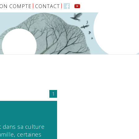
ON COMPTE
CONTACT
1
t dans sa culture
amille, certaines