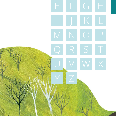
E
F
G
H
I
J
K
L
M
N
O
P
Q
R
S
T
U
V
W
X
Y
Z