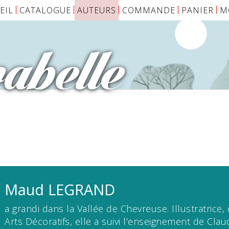
EIL
CATALOGUE
AUTEURS
COMMANDE
PANIER
M
abelle
Maud
LEGRAND
a grandi dans la Vallée de Chevreuse. Illustratrice
Arts Décoratifs, elle a suivi l’enseignement de Clau