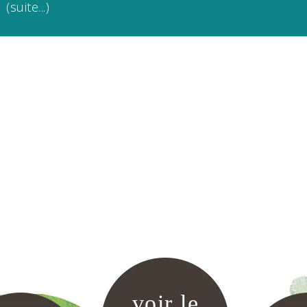
(suite...)
voir le