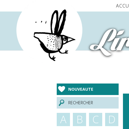
Panneau de gestion des cookies
ACCU
Lir
NOUVEAUTE
RECHERCHER
A
B
C
D